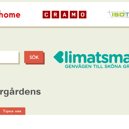
argårdens
Tipsa oss