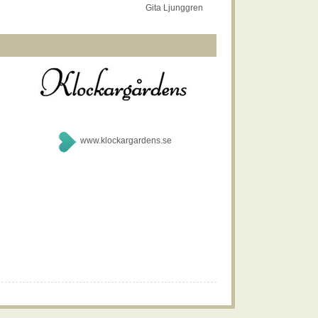
Gita Ljunggren
www.klockargardens.se