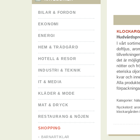
BILAR & FORDON
EKONOMI
KLOCKAR
ENERGI
Hudvårdspro
I vårt sortime
HEM & TRÄDGÅRD
doftljus, aro
tillverkninge
HOTELL & RESOR
det är möjlig
nötter och fr
INDUSTRI & TEKNIK
eteriska oljor
kvar och inne
IT & MEDIA
Alla produkt
förpackninga
KLÄDER & MODE
Kategorier:
häl
MAT & DRYCK
Nyckelord:
aro
klockargården 
RESTAURANG & NÖJEN
SHOPPING
BARNARTIKLAR