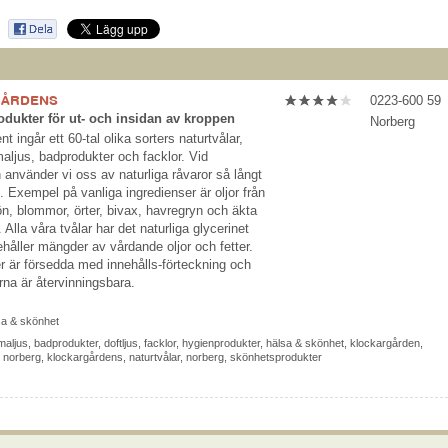
GÅRDENS
0223-600 59
dukter för ut- och insidan av kroppen
Norberg
nt ingår ett 60-tal olika sorters naturtvålar,
maljus, badprodukter och facklor. Vid
n använder vi oss av naturliga råvaror så långt
t. Exempel på vanliga ingredienser är oljor från
ön, blommor, örter, bivax, havregryn och äkta
. Alla våra tvålar har det naturliga glycerinet
håller mängder av vårdande oljor och fetter.
er är försedda med innehålls-förteckning och
rna är återvinningsbara.
sa & skönhet
maljus
,
badprodukter
,
doftljus
,
facklor
,
hygienprodukter
,
hälsa & skönhet
,
klockargården
,
i norberg
,
klockargårdens
,
naturtvålar
,
norberg
,
skönhetsprodukter