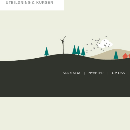
UTBILDNING & KURSER
STARTSIDA
|
NYHETER
|
OM OSS