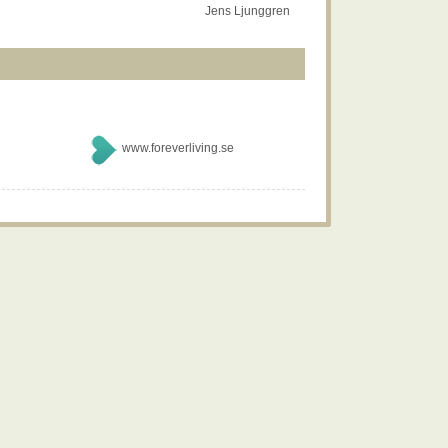
Jens Ljunggren
www.foreverliving.se