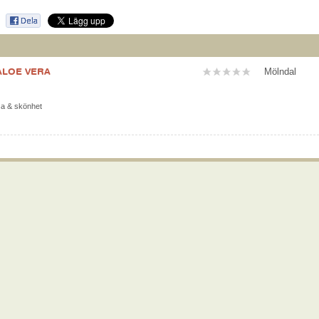
ALOE VERA
Mölndal
sa & skönhet