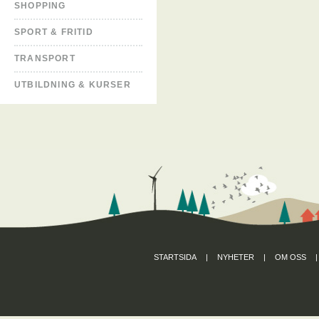
SHOPPING
SPORT & FRITID
TRANSPORT
UTBILDNING & KURSER
STARTSIDA
|
NYHETER
|
OM OSS