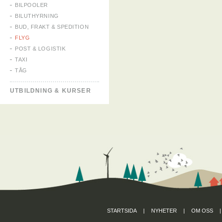
BILPOOLER
BILUTHYRNING
BUD, FRAKT & SPEDITION
FLYG
POST & LOGISTIK
TAXI
TÅG
UTBILDNING & KURSER
STARTSIDA
|
NYHETER
|
OM OSS