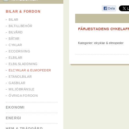
BILAR & FORDON
BILAR
BILTILLBEHÖR
FÄRJESTADENS CYKELAF
BILVÅRD
BÅTAR
Kategorier:
elcyklar & elmopeder
CYKLAR
ECODRIVING
ELBILAR
ELBILSLADDNING
ELCYKLAR & ELMOPEDER
ETANOLBILAR
GASBILAR
MILJÖBRÄNSLE
ÖVRIGA FORDON
EKONOMI
ENERGI
HEM & TRÄDGÅRD