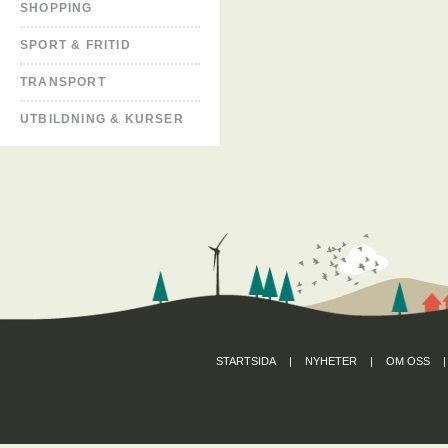
SHOPPING
SPORT & FRITID
TRANSPORT
UTBILDNING & KURSER
STARTSIDA
|
NYHETER
|
OM OSS