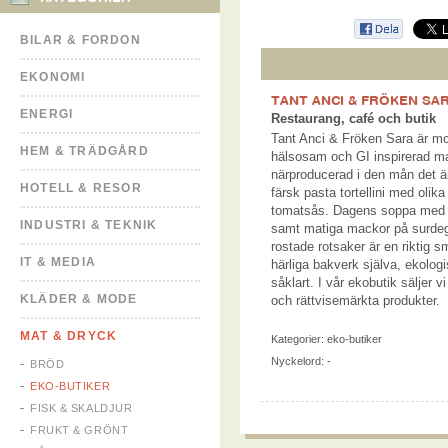
BILAR & FORDON
EKONOMI
TANT ANCI & FRÖKEN SA
ENERGI
Restaurang, café och butik
Tant Anci & Fröken Sara är mo
HEM & TRÄDGÅRD
hälsosam och GI inspirerad m
närproducerad i den mån det är
HOTELL & RESOR
färsk pasta tortellini med olika
tomatsås. Dagens soppa med e
INDUSTRI & TEKNIK
samt matiga mackor på surdegs
rostade rotsaker är en riktig 
IT & MEDIA
härliga bakverk själva, ekologi
såklart. I vår ekobutik säljer 
KLÄDER & MODE
och rättvisemärkta produkter.
MAT & DRYCK
Kategorier:
eko-butiker
Nyckelord: -
BRÖD
EKO-BUTIKER
FISK & SKALDJUR
FRUKT & GRÖNT