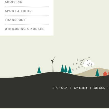
SHOPPING
SPORT & FRITID
TRANSPORT
UTBILDNING & KURSER
STARTSIDA
|
NYHETER
|
OM OSS