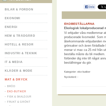
BILAR & FORDON
EKONOMI
EKOBESTÄLLARNA
ENERGI
Ekologisk lokalproducerad 
Vi erbjuder våra medlemmar at
HEM & TRÄDGÅRD
producerade livsmedel. Som m
återkommande erbjudanden med 
HOTELL & RESOR
grönsaker och även förädlade
menar vi max ca 25 mil från ut
INDUSTRI & TEKNIK
beställa måste du bli medlem.
förbinder dig inte till något a
IT & MEDIA
beställningar du gör.
KLÄDER & MODE
Kategorier:
eko-butiker
Nyckelord: -
MAT & DRYCK
BRÖD
EKO-BUTIKER
FISK & SKALDJUR
FRUKT & GRÖNT