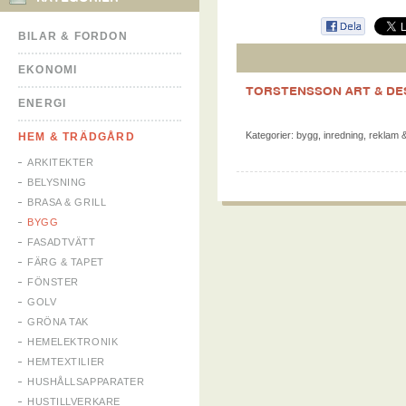
BILAR & FORDON
EKONOMI
TORSTENSSON ART & DE
ENERGI
Kategorier:
bygg
,
inredning
,
reklam &
HEM & TRÄDGÅRD
ARKITEKTER
BELYSNING
BRASA & GRILL
BYGG
FASADTVÄTT
FÄRG & TAPET
FÖNSTER
GOLV
GRÖNA TAK
HEMELEKTRONIK
HEMTEXTILIER
HUSHÅLLSAPPARATER
HUSTILLVERKARE