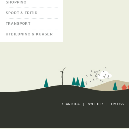
SHOPPING
SPORT & FRITID
TRANSPORT
UTBILDNING & KURSER
STARTSIDA
|
NYHETER
|
OM OSS