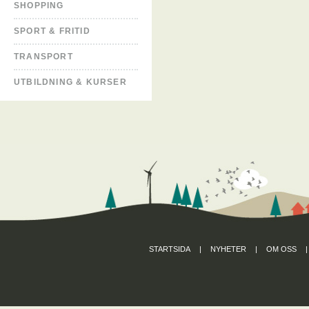
SHOPPING
SPORT & FRITID
TRANSPORT
UTBILDNING & KURSER
STARTSIDA
|
NYHETER
|
OM OSS