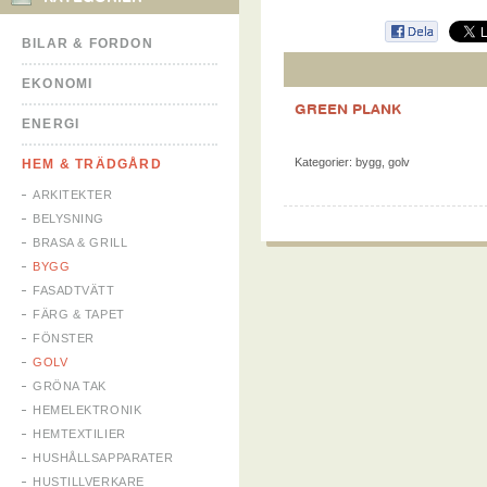
BILAR & FORDON
EKONOMI
GREEN PLANK
ENERGI
Kategorier:
bygg
,
golv
HEM & TRÄDGÅRD
ARKITEKTER
BELYSNING
BRASA & GRILL
BYGG
FASADTVÄTT
FÄRG & TAPET
FÖNSTER
GOLV
GRÖNA TAK
HEMELEKTRONIK
HEMTEXTILIER
HUSHÅLLSAPPARATER
HUSTILLVERKARE