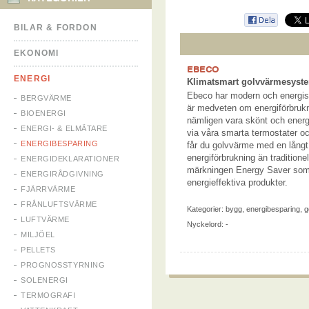
BILAR & FORDON
EKONOMI
EBECO
ENERGI
Klimatsmart golvvärmesyst
Ebeco har modern och energis
BERGVÄRME
är medveten om energiförbruk
BIOENERGI
nämligen vara skönt och energ
ENERGI- & ELMÄTARE
via våra smarta termostater oc
ENERGIBESPARING
får du golvvärme med en långt
energiförbrukning än traditione
ENERGIDEKLARATIONER
märkningen Energy Saver som g
ENERGIRÅDGIVNING
energieffektiva produkter.
FJÄRRVÄRME
FRÅNLUFTSVÄRME
Kategorier:
bygg
,
energibesparing
,
g
LUFTVÄRME
Nyckelord: -
MILJÖEL
PELLETS
PROGNOSSTYRNING
SOLENERGI
TERMOGRAFI