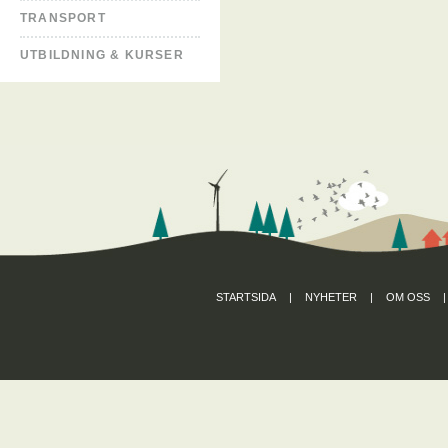
TRANSPORT
UTBILDNING & KURSER
STARTSIDA
|
NYHETER
|
OM OSS