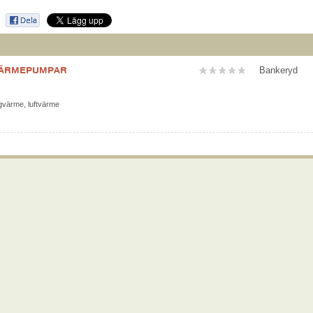
 VÄRMEPUMPAR
Bankeryd
gvärme
,
luftvärme