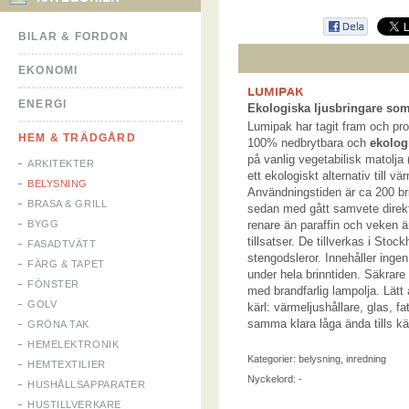
BILAR & FORDON
EKONOMI
LUMIPAK
ENERGI
Ekologiska ljusbringare som
Lumipak har tagit fram och p
HEM & TRÄDGÅRD
100% nedbrytbara och
ekolog
på vanlig vegetabilisk matolja 
ARKITEKTER
ett ekologiskt alternativ till v
BELYSNING
Användningstiden är ca 200 b
BRASA & GRILL
sedan med gått samvete direkt
BYGG
renare än paraffin och veken är
tillsatser. De tillverkas i Sto
FASADTVÄTT
stengodsleror. Innehåller inge
FÄRG & TAPET
under hela brinntiden. Säkrare
FÖNSTER
med brandfarlig lampolja. Lätt 
GOLV
kärl: värmeljushållare, glas, f
samma klara låga ända tills kär
GRÖNA TAK
HEMELEKTRONIK
Kategorier:
belysning
,
inredning
HEMTEXTILIER
Nyckelord: -
HUSHÅLLSAPPARATER
HUSTILLVERKARE