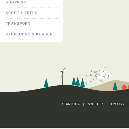
SHOPPING
SPORT & FRITID
TRANSPORT
UTBILDNING & KURSER
STARTSIDA
|
NYHETER
|
OM OSS