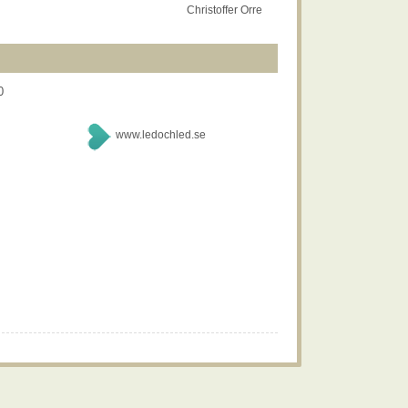
Christoffer Orre
0
www.ledochled.se