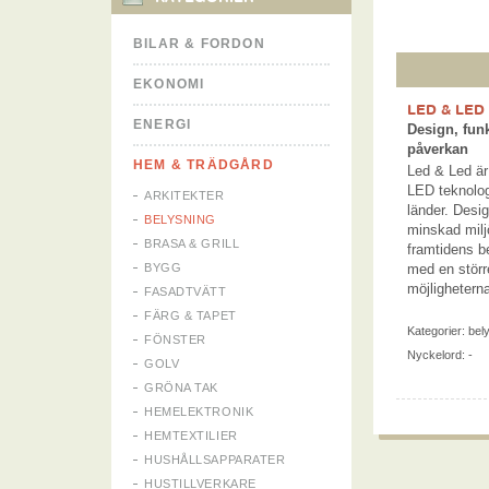
BILAR & FORDON
EKONOMI
LED & LED
ENERGI
Design, funk
påverkan
HEM & TRÄDGÅRD
Led & Led är
LED teknologi
ARKITEKTER
länder. Design
BELYSNING
minskad milj
BRASA & GRILL
framtidens be
BYGG
med en större
möjligheterna
FASADTVÄTT
FÄRG & TAPET
Kategorier:
bel
FÖNSTER
Nyckelord: -
GOLV
GRÖNA TAK
HEMELEKTRONIK
HEMTEXTILIER
HUSHÅLLSAPPARATER
HUSTILLVERKARE