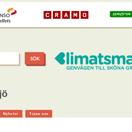
jö
Nyheter
Tipsa oss