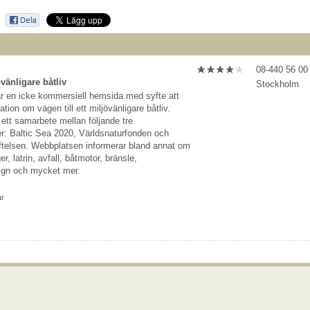
08-440 56 00
övänligare båtliv
Stockholm
är en icke kommersiell hemsida med syfte att
ation om vägen till ett miljövänligare båtliv.
ett samarbete mellan följande tre
er: Baltic Sea 2020, Världsnaturfonden och
ftelsen. Webbplatsen informerar bland annat om
r, latrin, avfall, båtmotor, bränsle,
ign och mycket mer.
ar