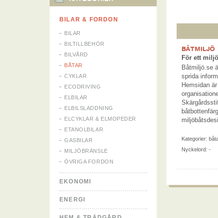
BILAR & FORDON
BILAR
BILTILLBEHÖR
BÅTMILJÖ
BILVÅRD
För ett milj
BÅTAR
Båtmiljö.se 
sprida inform
CYKLAR
Hemsidan är 
ECODRIVING
organisation
ELBILAR
Skärgårdssti
ELBILSLADDNING
båtbottenfärge
ELCYKLAR & ELMOPEDER
miljöbåtsdes
ETANOLBILAR
Kategorier:
båt
GASBILAR
Nyckelord: -
MILJÖBRÄNSLE
ÖVRIGA FORDON
EKONOMI
ENERGI
HEM & TRÄDGÅRD