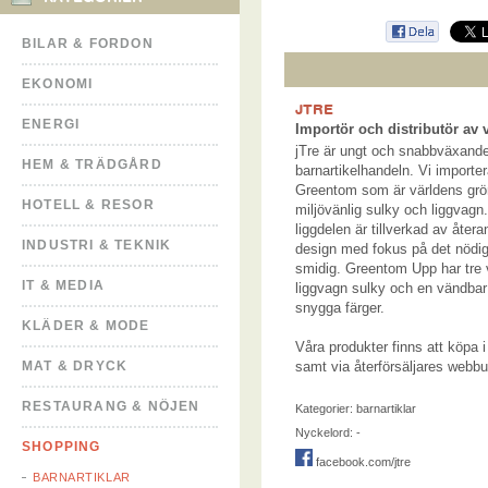
BILAR & FORDON
EKONOMI
JTRE
ENERGI
Importör och distributör av
jTre är ungt och snabbväxand
HEM & TRÄDGÅRD
barnartikelhandeln. Vi importera
Greentom som är världens grö
HOTELL & RESOR
miljövänlig sulky och liggvag
liggdelen är tillverkad av åte
INDUSTRI & TEKNIK
design med fokus på det nödig
smidig. Greentom Upp har tre 
IT & MEDIA
liggvagn sulky och en vändbar
snygga färger.
KLÄDER & MODE
Våra produkter finns att köpa i
MAT & DRYCK
samt via återförsäljares webbut
RESTAURANG & NÖJEN
Kategorier:
barnartiklar
Nyckelord: -
SHOPPING
facebook.com/jtre
BARNARTIKLAR