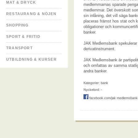
MAT & DRYCK
medlemmarnas sparade pengar l
medlemmar. Det överskott som
RESTAURANG & NÖJEN
sin inlåning, det vill säga ban
placeras främst hos stat och 
SHOPPING
obligationer och kommuncertif
banker.
SPORT & FRITID
JAK Medlemsbank spekulerar int
TRANSPORT
derivatinstrument.
UTBILDNING & KURSER
JAK Medlemsbank är partipolit
och omfattas av samma statlig
andra banker.
Kategorier:
bank
Nyckelord: -
facebook.com/jak medlemsbank