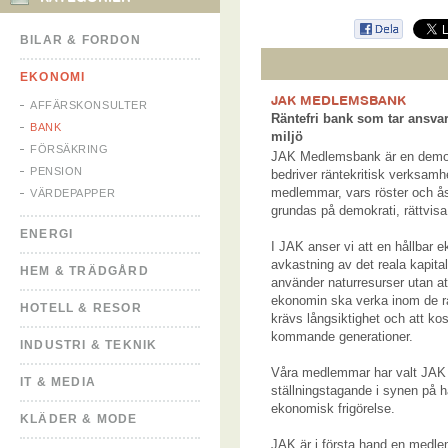
BILAR & FORDON
EKONOMI
JAK MEDLEMSBANK
AFFÄRSKONSULTER
Räntefri bank som tar ansva
BANK
miljö
FÖRSÄKRING
JAK Medlemsbank är en demok
PENSION
bedriver räntekritisk verksamh
medlemmar, vars röster och å
VÄRDEPAPPER
grundas på demokrati, rättvisa
ENERGI
I JAK anser vi att en hållbar 
avkastning av det reala kapitale
HEM & TRÄDGÅRD
använder naturresurser utan at
ekonomin ska verka inom de r
HOTELL & RESOR
krävs långsiktighet och att kos
kommande generationer.
INDUSTRI & TEKNIK
Våra medlemmar har valt JAK fö
IT & MEDIA
ställningstagande i synen på h
ekonomisk frigörelse.
KLÄDER & MODE
JAK är i första hand en medle