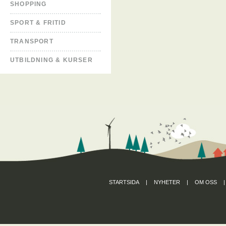
SHOPPING
SPORT & FRITID
TRANSPORT
UTBILDNING & KURSER
STARTSIDA
|
NYHETER
|
OM OSS