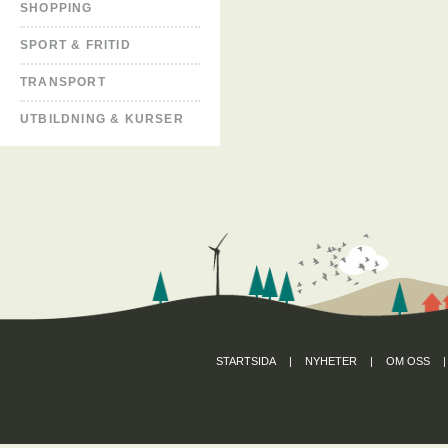
SHOPPING
SPORT & FRITID
TRANSPORT
UTBILDNING & KURSER
STARTSIDA
|
NYHETER
|
OM OSS