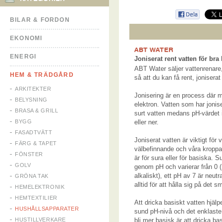
BILAR & FORDON
EKONOMI
ABT WATER
ENERGI
Joniserat rent vatten för br
ABT Water säljer vattenrenare,
HEM & TRÄDGÅRD
så att du kan få rent, joniserat
ARKITEKTER
Jonisering är en process där man
BELYSNING
elektron. Vatten som har jonise
BRASA & GRILL
surt vatten medans pH-värdet i
BYGG
eller ner.
FASADTVÄTT
Joniserat vatten är viktigt för 
FÄRG & TAPET
välbefinnande och våra kroppa
FÖNSTER
är för sura eller för basiska. Su
GOLV
genom pH och varierar från 0 (m
alkaliskt), ett pH av 7 är neut
GRÖNA TAK
alltid för att hålla sig på det 
HEMELEKTRONIK
HEMTEXTILIER
Att dricka basiskt vatten hjälp
HUSHÅLLSAPPARATER
sund pH-nivå och det enklaste s
HUSTILLVERKARE
bli mer basisk är att dricka ba