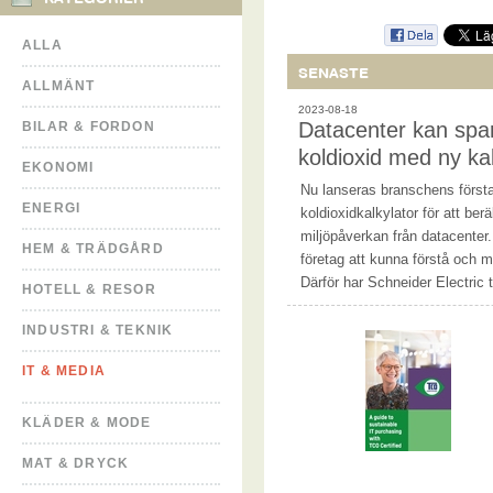
ALLA
SENASTE
ALLMÄNT
2023-08-18
Datacenter kan spa
BILAR & FORDON
koldioxid med ny kal
EKONOMI
Nu lanseras branschens första
ENERGI
koldioxidkalkylator för att ber
miljöpåverkan från datacenter. D
HEM & TRÄDGÅRD
företag att kunna förstå och m
Därför har Schneider Electric 
HOTELL & RESOR
INDUSTRI & TEKNIK
IT & MEDIA
KLÄDER & MODE
MAT & DRYCK