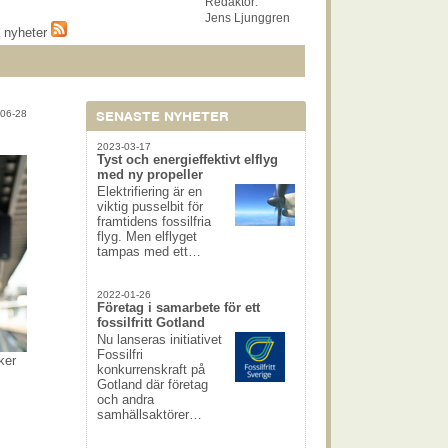
Redaktör:
Jens Ljunggren
a nyheter
06-28
SENASTE NYHETER
2023-03-17
Tyst och energieffektivt elflyg
med ny propeller
Elektrifiering är en
viktig pusselbit för
framtidens fossilfria
flyg. Men elflyget
tampas med ett…
2022-01-26
Företag i samarbete för ett
fossilfritt Gotland
Nu lanseras initiativet
Fossilfri
ker
konkurrenskraft på
Gotland där företag
och andra
samhällsaktörer…