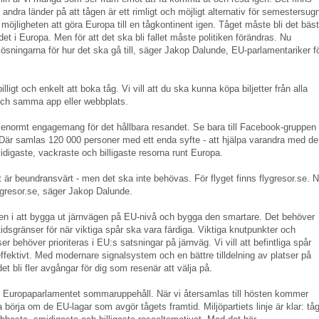
andra länder på att tågen är ett rimligt och möjligt alternativ för semestersug
 möjligheten att göra Europa till en tågkontinent igen. Tåget måste bli det bäs
det i Europa. Men för att det ska bli fallet måste politiken förändras. Nu
 lösningarna för hur det ska gå till, säger Jakop Dalunde, EU-parlamentariker f
illigt och enkelt att boka tåg. Vi vill att du ska kunna köpa biljetter från alla
och samma app eller webbplats.
t enormt engagemang för det hållbara resandet. Se bara till Facebook-gruppen
är samlas 120 000 personer med ett enda syfte - att hjälpa varandra med de
digaste, vackraste och billigaste resorna runt Europa.
r beundransvärt - men det ska inte behövas. För flyget finns flygresor.se. N
ågresor.se, säger Jakop Dalunde.
kten i att bygga ut järnvägen på EU-nivå och bygga den smartare. Det behöver
tidsgränser för när viktiga spår ska vara färdiga. Viktiga knutpunkter och
er behöver prioriteras i EU:s satsningar på järnväg. Vi vill att befintliga spår
fektivt. Med modernare signalsystem och en bättre tilldelning av platser på
et bli fler avgångar för dig som resenär att välja på.
r Europaparlamentet sommaruppehåll. När vi återsamlas till hösten kommer
 börja om de EU-lagar som avgör tågets framtid. Miljöpartiets linje är klar: tå