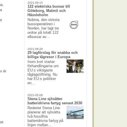
2021-09-15
na,
122 elektriska bussar till
ta
Göteborg, Malmö och
Hässleholm
Nobina, den största
ör
bussoperatören i
Norden, har lagt tre
ordrar på totalt 122
elbussar av…
2021-06-28
29 lagförslag för snabba och
billiga tågresor i Europa
Inom kort startar
förhandlingarna om
EU:s viktigaste
u är
tåglagstiftning. Nu
har EU:s politiker
en…
2021-02-08
Stena Line sjösätter
batteridrivna fartyg senast 2030
Rederiet Stena Line
planerar att sjösätta
två fossilfria
batteridrivna fartyg på
get
linjen mellan…