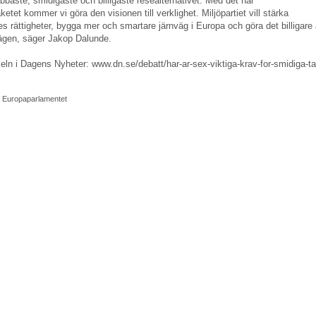
abbaste, smidigaste och billigaste resealternativet. Med det här
tet kommer vi göra den visionen till verklighet. Miljöpartiet vill stärka
s rättigheter, bygga mer och smartare järnväg i Europa och göra det billigare 
ägen, säger Jakop Dalunde.
keln i Dagens Nyheter:
www.dn.se/debatt/har-ar-sex-viktiga-krav-for-smidiga-ta
t i Europaparlamentet