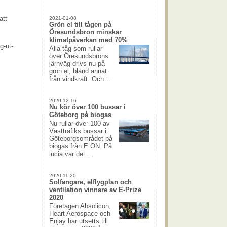
att
2021-01-08
Grön el till tågen på
Öresundsbron minskar
klimatpåverkan med 70%
g-ut-
Alla tåg som rullar
över Öresundsbrons
järnväg drivs nu på
grön el, bland annat
från vindkraft. Och…
2020-12-16
Nu kör över 100 bussar i
Göteborg på biogas
Nu rullar över 100 av
Västtrafiks bussar i
Göteborgsområdet på
biogas från E.ON. På
lucia var det…
2020-11-20
Solfångare, elflygplan och
ventilation vinnare av E-Prize
2020
Företagen Absolicon,
Heart Aerospace och
Enjay har utsetts till