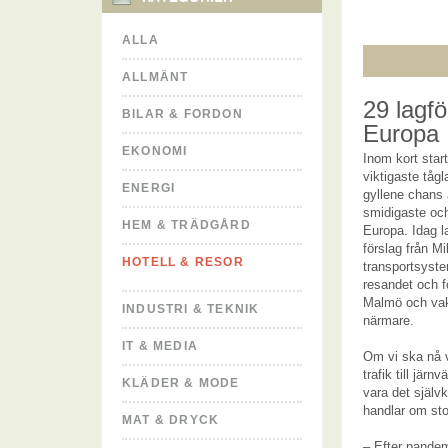
ALLA
ALLMÄNT
29 lagfö
BILAR & FORDON
Europa
EKONOMI
Inom kort star
viktigaste tågl
ENERGI
gyllene chans a
smidigaste och 
HEM & TRÄDGÅRD
Europa. Idag l
förslag från Mil
HOTELL & RESOR
transportsyste
resandet och 
Malmö och vak
INDUSTRI & TEKNIK
närmare.
IT & MEDIA
Om vi ska nå v
trafik till järn
KLÄDER & MODE
vara det självk
handlar om sto
MAT & DRYCK
– Efter pandem