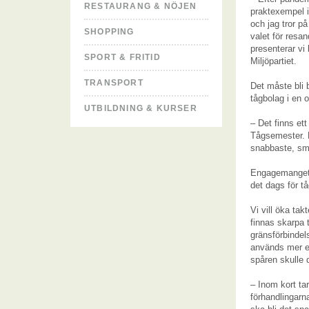
RESTAURANG & NÖJEN
praktexempel i 
och jag tror på
SHOPPING
valet för resan
presenterar vi
SPORT & FRITID
Miljöpartiet.
TRANSPORT
Det måste bli b
tågbolag i en 
UTBILDNING & KURSER
– Det finns et
Tågsemester. D
snabbaste, smi
Engagemanget ä
det dags för t
Vi vill öka ta
finnas skarpa 
gränsförbindels
används mer ef
spåren skulle d
– Inom kort ta
förhandlingarna