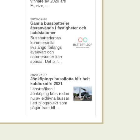
vinnare av 2020 års
E-prize,…
2020-09-16
Gamla bussbatterier
återanvänds i fastigheter och
laddstationer
Bussbatteriernas
kommersiella
livslängd förlängs
avsevärt och
naturresurser kan
sparas. Det blir…
2020-05-27
Jönköpings bussflotta blir helt
koldioxidfri 2021
Länstrafiken i
Jönköping körs redan
nu av eldrivna bussar
i ett pilotprojekt som
pågår fram till…