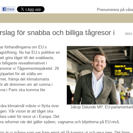
Prenumerera på vår
rslag för snabba och billiga tågresor i
2021-
tar förhandlingarna om EU:s
agstiftning. Nu har EU:s politiker en
tt göra tåget till det snabbaste,
billigaste resealternativet i
anserar vi Tågsemesterpaketet. 29
jöpartiet för att ställa om
met, främja det klimatsmarta
för att drömmen om att somna i
na i Paris ska komma lite
åra klimatmål måste vi flytta över
Jakop Dalunde MP, EU-parlamentari
vägen. Vår vision är att tåget ska
lara valet för resor ut i Europa. Det
ra reformer när det gäller spåren, vagnarna och biljetterna på EU-nivå.
in är vi många som ser fram emot att få komma ut och resa igen. Det finns