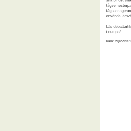
ska bli det sn
tågsemesterpake
tågpassagerare
använda järnv
Läs debattarti
i-europa/
Källa:
Miljöpartie