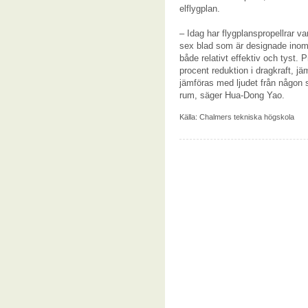
elflygplan.
– Idag har flygplanspropellrar va
sex blad som är designade inom
både relativt effektiv och tyst.
procent reduktion i dragkraft, j
jämföras med ljudet från någon so
rum, säger Hua-Dong Yao.
Källa:
Chalmers tekniska högskola