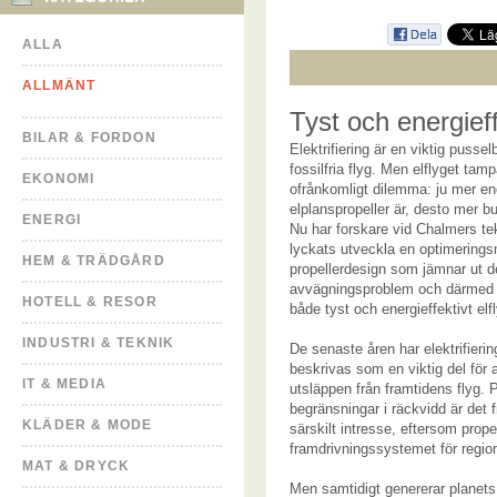
ALLA
ALLMÄNT
Tyst och energieff
BILAR & FORDON
Elektrifiering är en viktig pussel
fossilfria flyg. Men elflyget tam
EKONOMI
ofrånkomligt dilemma: ju mer ene
elplanspropeller är, desto mer bu
ENERGI
Nu har forskare vid Chalmers t
lyckats utveckla en optimerings
HEM & TRÄDGÅRD
propellerdesign som jämnar ut d
avvägningsproblem och därmed b
HOTELL & RESOR
både tyst och energieffektivt elf
INDUSTRI & TEKNIK
De senaste åren har elektrifieri
beskrivas som en viktig del för 
IT & MEDIA
utsläppen från framtidens flyg. 
begränsningar i räckvidd är det f
KLÄDER & MODE
särskilt intresse, eftersom prope
framdrivningssystemet för region
MAT & DRYCK
Men samtidigt genererar planets 