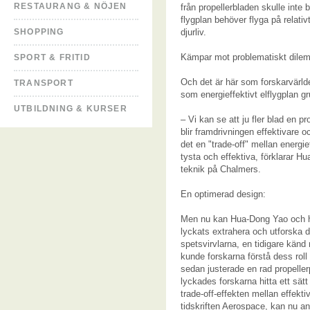
RESTAURANG & NÖJEN
från propellerbladen skulle inte 
flygplan behöver flyga på relati
SHOPPING
djurliv.
Kämpar mot problematiskt dile
SPORT & FRITID
Och det är här som forskarvärlde
TRANSPORT
som energieffektivt elflygplan 
UTBILDNING & KURSER
– Vi kan se att ju fler blad en pr
blir framdrivningen effektivare o
det en "trade-off" mellan energie
tysta och effektiva, förklarar H
teknik på Chalmers.
En optimerad design:
Men nu kan Hua-Dong Yao och ha
lyckats extrahera och utforska d
spetsvirvlarna, en tidigare känd 
kunde forskarna förstå dess roll i
sedan justerade en rad propeller
lyckades forskarna hitta ett sä
trade-off-effekten mellan effekti
tidskriften Aerospace, kan nu an