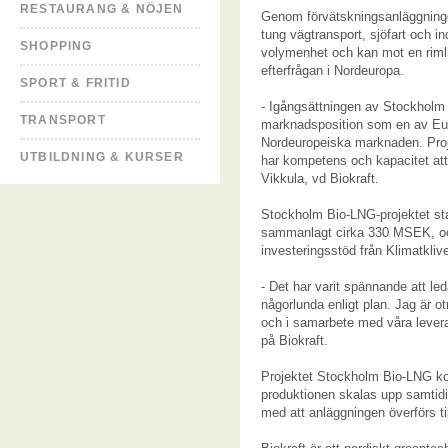
RESTAURANG & NÖJEN
Genom förvätskningsanläggninge
tung vägtransport, sjöfart och in
SHOPPING
volymenhet och kan mot en rimli
efterfrågan i Nordeuropa.
SPORT & FRITID
- Igångsättningen av Stockholm B
TRANSPORT
marknadsposition som en av Eur
Nordeuropeiska marknaden. Projekt
UTBILDNING & KURSER
har kompetens och kapacitet att
Vikkula, vd Biokraft.
Stockholm Bio-LNG-projektet star
sammanlagt cirka 330 MSEK, och 
investeringsstöd från Klimatklive
- Det har varit spännande att le
någorlunda enligt plan. Jag är o
och i samarbete med våra leveran
på Biokraft.
Projektet Stockholm Bio-LNG kom
produktionen skalas upp samtidi
med att anläggningen överförs til