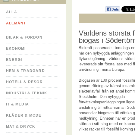
ALLA
ALLMÄNT
Världens största 
BILAR & FORDON
biogas i Södertör
Biokraft passerade i torsdags en
EKONOMI
när den nybyggda anläggningen 
flytandegörning - världens största
ENERGI
levererade sitt första lass med f
användning i norra Europa.
HEM & TRÄDGÅRD
Biogasen är 100 procent fossilfr
HOTELL & RESOR
genom rötning av främst insaml
slakteriavfall från ett antal kom
INDUSTRI & TEKNIK
Stockholm. Den nybyggda
förvätskningsanläggningen ligger 
IT & MEDIA
anslutning till rötkamrarna i Söd
omvandlar biogasen till vätska 
KLÄDER & MODE
nedkylning. Enheten har en pro
största i sitt slag (med en kapa
MAT & DRYCK
vilket räcker till fossilfri körnin