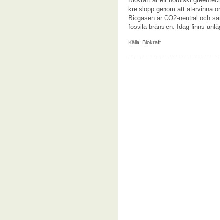
Biokraft är ett nordiskt greentec
kretslopp genom att återvinna org
Biogasen är CO2-neutral och sä
fossila bränslen. Idag finns anl
Källa:
Biokraft