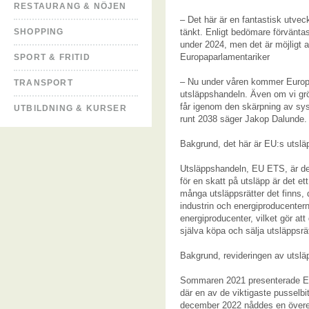
RESTAURANG & NÖJEN
– Det här är en fantastisk utvec
SHOPPING
tänkt. Enligt bedömare förväntas
under 2024, men det är möjligt 
Europaparlamentariker
SPORT & FRITID
– Nu under våren kommer Europ
TRANSPORT
utsläppshandeln. Även om vi grön
får igenom den skärpning av syst
UTBILDNING & KURSER
runt 2038 säger Jakop Dalunde.
Bakgrund, det här är EU:s utsl
Utsläppshandeln, EU ETS, är den
för en skatt på utsläpp är det e
många utsläppsrätter det finns, 
industrin och energiproducenterna
energiproducenter, vilket gör at
själva köpa och sälja utsläppsr
Bakgrund, revideringen av utslä
Sommaren 2021 presenterade EU-
där en av de viktigaste pusselb
december 2022 nåddes en övere