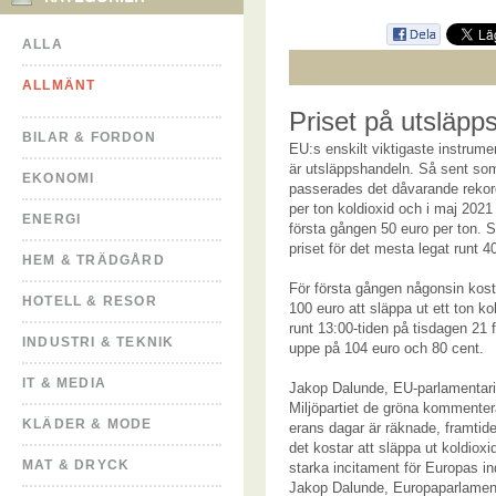
ALLA
ALLMÄNT
Priset på utsläpps
BILAR & FORDON
EU:s enskilt viktigaste instrumen
är utsläppshandeln. Så sent so
EKONOMI
passerades det dåvarande rekor
per ton koldioxid och i maj 2021
ENERGI
första gången 50 euro per ton. 
priset för det mesta legat runt 4
HEM & TRÄDGÅRD
För första gången någonsin kost
HOTELL & RESOR
100 euro att släppa ut ett ton kol
runt 13:00-tiden på tisdagen 21 
INDUSTRI & TEKNIK
uppe på 104 euro och 80 cent.
IT & MEDIA
Jakop Dalunde, EU-parlamentari
Miljöpartiet de gröna kommenter
KLÄDER & MODE
erans dagar är räknade, framtide
det kostar att släppa ut koldioxi
MAT & DRYCK
starka incitament för Europas ind
Jakop Dalunde, Europaparlament