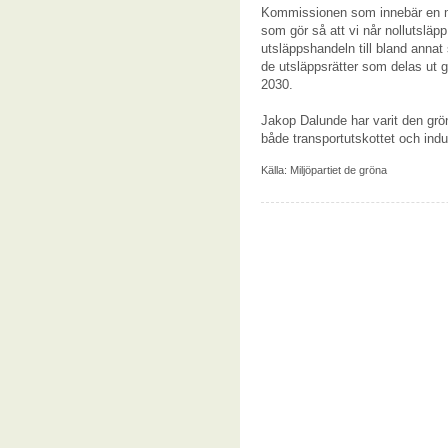
Kommissionen som innebär en mi
som gör så att vi når nollutsläpp
utsläppshandeln till bland annat
de utsläppsrätter som delas ut grat
2030.
Jakop Dalunde har varit den grö
både transportutskottet och indu
Källa:
Miljöpartiet de gröna