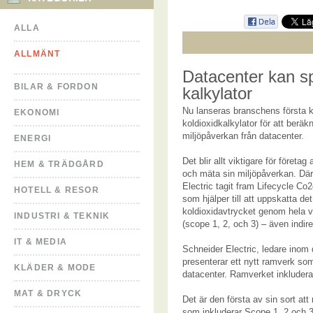
ALLA
ALLMÄNT
Datacenter kan s
BILAR & FORDON
kalkylator
Nu lanseras branschens första k
EKONOMI
koldioxidkalkylator för att beräk
miljöpåverkan från datacenter.
ENERGI
Det blir allt viktigare för företag
HEM & TRÄDGÅRD
och mäta sin miljöpåverkan. Där
Electric tagit fram Lifecycle Co
HOTELL & RESOR
som hjälper till att uppskatta det
koldioxidavtrycket genom hela 
INDUSTRI & TEKNIK
(scope 1, 2, och 3) – även indire
IT & MEDIA
Schneider Electric, ledare inom 
presenterar ett nytt ramverk som
KLÄDER & MODE
datacenter. Ramverket inkludera
MAT & DRYCK
Det är den första av sin sort att
som inkluderar Scope 1, 2 och 3