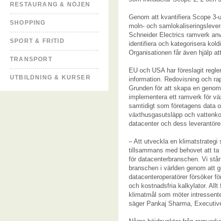
RESTAURANG & NÖJEN
Genom att kvantifiera Scope 3-uts
SHOPPING
moln- och samlokaliseringslevera
Schneider Electrics ramverk an
SPORT & FRITID
identifiera och kategorisera kol
Organisationen får även hjälp att
TRANSPORT
EU och USA har föreslagit regler 
UTBILDNING & KURSER
information. Redovisning och rap
Grunden för att skapa en genomfö
implementera ett ramverk för vä
samtidigt som företagens data o
växthusgasutsläpp och vattenko
datacenter och dess leverantöre
– Att utveckla en klimatstrategi s
tillsammans med behovet att ta f
för datacenterbranschen. Vi står
branschen i världen genom att gör
datacenteroperatörer försöker fö
och kostnadsfria kalkylator. Allt
klimatmål som möter intressent
säger Pankaj Sharma, Executive