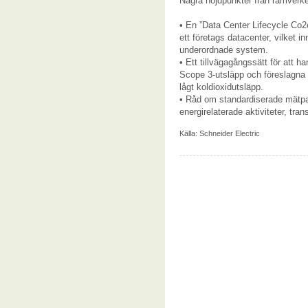
Några höjdpunkter från ramverke
• En ”Data Center Lifecycle Co2e 
ett företags datacenter, vilket i
underordnade system.
• Ett tillvägagångssätt för att 
Scope 3-utsläpp och föreslagna å
lågt koldioxidutsläpp.
• Råd om standardiserade mätp
energirelaterade aktiviteter, tran
Källa:
Schneider Electric