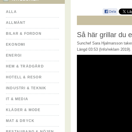
ALLA
ALLMÄNT
Så här grillar du 
BILAR & FORDON
Sunchef Sara Hjalmarsson takes 
EKONOMI
Längd 03:53 (Info/reklam 2019).
ENERGI
HEM & TRÄDGÅRD
HOTELL & RESOR
INDUSTRI & TEKNIK
IT & MEDIA
KLÄDER & MODE
MAT & DRYCK
RESTAURANG & NÖJEN