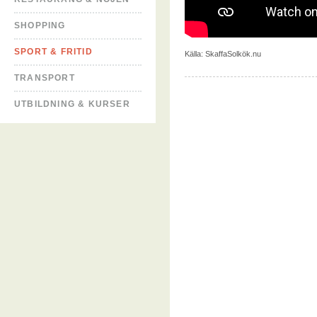
SHOPPING
SPORT & FRITID
Källa:
SkaffaSolkök.nu
TRANSPORT
UTBILDNING & KURSER