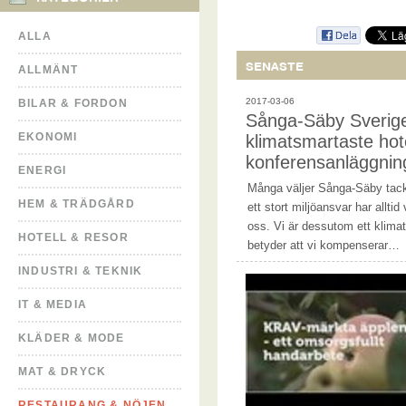
ALLA
SENASTE
ALLMÄNT
2017-03-06
BILAR & FORDON
Sånga-Säby Sverig
EKONOMI
klimatsmartaste hot
konferensanläggnin
ENERGI
Många väljer Sånga-Säby tack v
HEM & TRÄDGÅRD
ett stort miljöansvar har alltid 
oss. Vi är dessutom ett klimatn
HOTELL & RESOR
betyder att vi kompenserar…
INDUSTRI & TEKNIK
IT & MEDIA
KLÄDER & MODE
MAT & DRYCK
RESTAURANG & NÖJEN