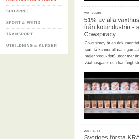
SHOPPING
2016-06-08
51% av alla växth
SPORT & FRITID
från köttindustrin - 
Cowspiracy
TRANSPORT
Cowspiracy är en dokumentärf
UTBILDNING & KURSER
som få känner till nämligen att 
mejeriproduktion) utgör mer än
växthusgaser och har långt st
2013-11-14
Sveriges första KR