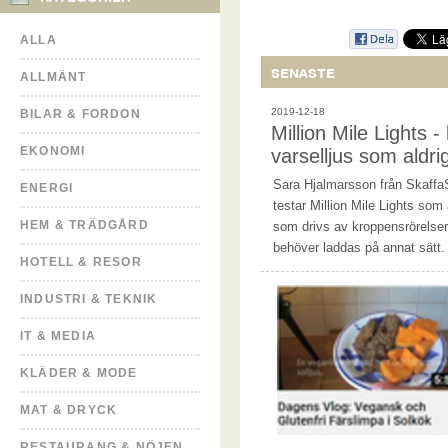
ALLA
SENASTE
ALLMÄNT
2019-12-18
BILAR & FORDON
Million Mile Lights - b
EKONOMI
varselljus som aldr
Sara Hjalmarsson från Skaff
ENERGI
testar Million Mile Lights som ä
HEM & TRÄDGÅRD
som drivs av kroppensrörelser
behöver laddas på annat sätt
HOTELL & RESOR
INDUSTRI & TEKNIK
IT & MEDIA
KLÄDER & MODE
MAT & DRYCK
RESTAURANG & NÖJEN