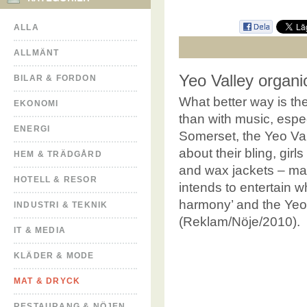
ALLA
ALLMÄNT
Yeo Valley organic
BILAR & FORDON
What better way is th
EKONOMI
than with music, espec
ENERGI
Somerset, the Yeo Val
about their bling, girl
HEM & TRÄDGÅRD
and wax jackets – matt
HOTELL & RESOR
intends to entertain w
harmony’ and the Yeo 
INDUSTRI & TEKNIK
(Reklam/Nöje/2010).
IT & MEDIA
KLÄDER & MODE
MAT & DRYCK
RESTAURANG & NÖJEN