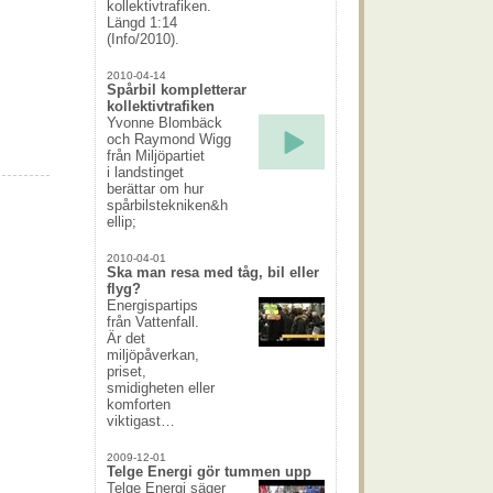
kollektivtrafiken.
Längd 1:14
(Info/2010).
2010-04-14
Spårbil kompletterar
kollektivtrafiken
Yvonne Blombäck
och Raymond Wigg
från Miljöpartiet
i landstinget
berättar om hur
spårbilstekniken&h
ellip;
2010-04-01
Ska man resa med tåg, bil eller
flyg?
Energispartips
från Vattenfall.
Är det
miljöpåverkan,
priset,
smidigheten eller
komforten
viktigast…
2009-12-01
Telge Energi gör tummen upp
Telge Energi säger