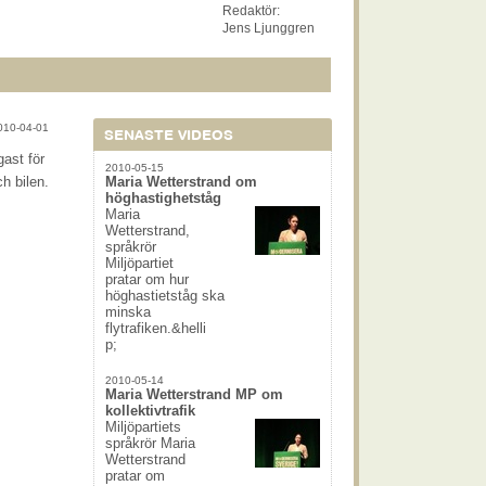
Redaktör:
Jens Ljunggren
010-04-01
SENASTE VIDEOS
gast för
2010-05-15
ch bilen.
Maria Wetterstrand om
höghastighetståg
Maria
Wetterstrand,
språkrör
Miljöpartiet
pratar om hur
höghastietståg ska
minska
flytrafiken.&helli
p;
2010-05-14
Maria Wetterstrand MP om
kollektivtrafik
Miljöpartiets
språkrör Maria
Wetterstrand
pratar om