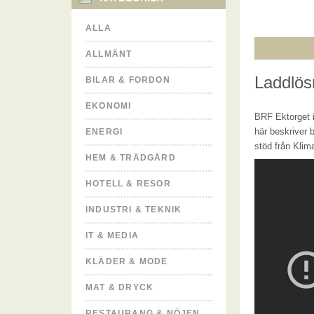
ALLA
ALLMÄNT
Laddlös
BILAR & FORDON
EKONOMI
BRF Ektorget i
här beskriver 
ENERGI
stöd från Klim
HEM & TRÄDGÅRD
HOTELL & RESOR
INDUSTRI & TEKNIK
IT & MEDIA
KLÄDER & MODE
MAT & DRYCK
RESTAURANG & NÖJEN