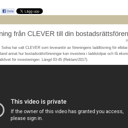
ning från CLEVER till din bostadsrättsföre
2
 Solna har valt CLEVER som leverantör av föreningens laddlösning för elbilar
bland annat hur bostadsrättsföreningar kan investera i laddstolpar och få eko
atklivet för investeringen. Längd 03:45 (Reklam/2017).