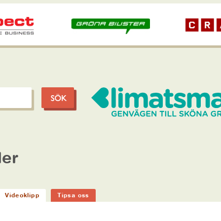
ler
Videoklipp
Tipsa oss