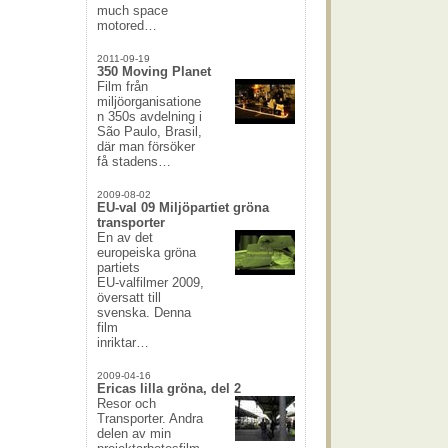
much space
motored…
2011-09-19
350 Moving Planet
Film från
miljöorganisatione
n 350s avdelning i
São Paulo, Brasil,
där man försöker
få stadens…
2009-08-02
EU-val 09 Miljöpartiet gröna
transporter
En av det
europeiska gröna
partiets
EU-valfilmer 2009,
översatt till
svenska. Denna
film
inriktar…
2009-04-16
Ericas lilla gröna, del 2
Resor och
Transporter. Andra
delen av min