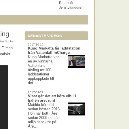
Redaktör:
Jens Ljunggren
ning
SENASTE VIDEOS
017-07-11
2017-10-16
. Filmen
Kung Markatta får laddstation
från Vattenfall InCharge
nomiskt
Kung Markatta var
en av vinnarna i
Vattenfalls
tävling av 100
laddstationer
uppkopplade till
det…
2017-09-27
Visst går det att köra elbil i
fjällen året runt
Matilda kör elbil
sedan hösten 2016.
Hon har bott i Åre
sedan 2009 och är
miljöinspektör på
Åre…