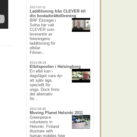
2017-07-11
Laddlösning från CLEVER till
din bostadsrättsförening
BRF Ektorget i
Solna har valt
CLEVER som
leverantör av
föreningens
laddlösning för
elbilar.
Filmen…
2013-08-19
Elbilspoolen i Helsingborg
En elbil kan i
dagsläget vara dyr
att själv äga,
speciellt för
unga. Dock finns
det alternativ
för…
2011-09-30
Moving Planet Helsinki 2011
Greenpeace
volunteers in
Helsinki, Finland
illustrate with
human mobiles how