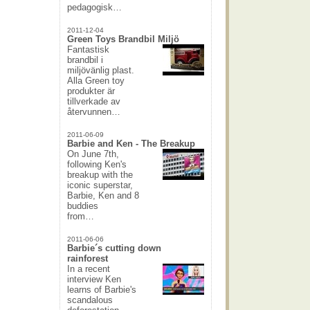
pedagogisk…
2011-12-04
Green Toys Brandbil Miljö
Fantastisk
brandbil i
miljövänlig plast.
Alla Green toy
produkter är
tillverkade av
återvunnen…
2011-06-09
Barbie and Ken - The Breakup
On June 7th,
following Ken's
breakup with the
iconic superstar,
Barbie, Ken and 8
buddies
from…
2011-06-06
Barbie´s cutting down
rainforest
In a recent
interview Ken
learns of Barbie's
scandalous