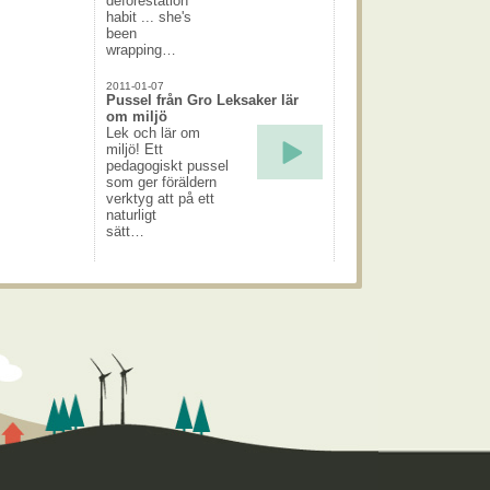
deforestation
habit ... she's
been
wrapping…
2011-01-07
Pussel från Gro Leksaker lär
om miljö
Lek och lär om
miljö! Ett
pedagogiskt pussel
som ger föräldern
verktyg att på ett
naturligt
sätt…