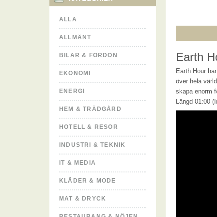
ALLA
ALLMÄNT
Earth H
BILAR & FORDON
Earth Hour han
EKONOMI
över hela värl
ENERGI
skapa enorm för
Längd 01:00 (I
HEM & TRÄDGÅRD
HOTELL & RESOR
INDUSTRI & TEKNIK
IT & MEDIA
KLÄDER & MODE
MAT & DRYCK
RESTAURANG & NÖJEN