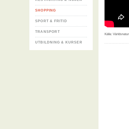
SHOPPING
SPORT & FRITID
TRANSPORT
Källa:
Världsnat
UTBILDNING & KURSER