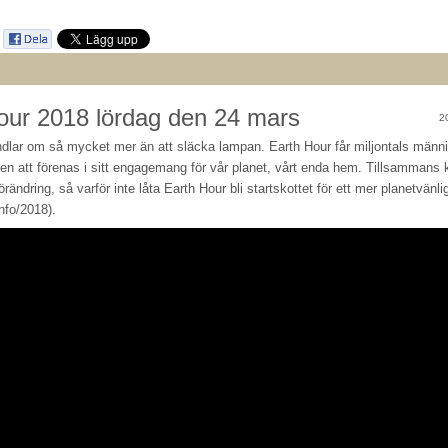
our 2018 lördag den 24 mars
2
dlar om så mycket mer än att släcka lampan. Earth Hour får miljontals männ
den att förenas i sitt engagemang för vår planet, vårt enda hem. Tillsammans 
ändring, så varför inte låta Earth Hour bli startskottet för ett mer planetvänlig
nfo/2018).