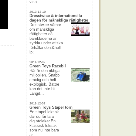
visa…
2013-12-10
Dresstwice & internationella
dagen för mänskliga rättigheter
Dresstwice värnar
om mänskliga
rättigheter då
barnkläderna är
sydda under etiska
förhållanden.&hell
ip;
2011-12-09
Green Toys Racebil
Här är den riktiga
miljöbilen. Snabb
smidig och helt
ekologisk. Bättre
kan det inte bli.
Längd…
2011-12-07
Green Toys Stapel torn
En stapel leksak
där du får lära
dig stolekar.En
klassisk leksak
som nu inte bara
är