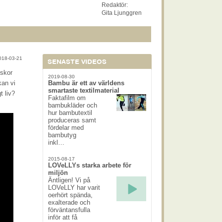
Redaktör:
Gita Ljunggren
018-03-21
SENASTE VIDEOS
iskor
2019-08-30
kan vi
Bambu är ett av världens
smartaste textilmaterial
t liv?
Faktafilm om
bambukläder och
hur bambutextil
produceras samt
fördelar med
bambutyg
inkl…
2015-08-17
LOVeLLYs starka arbete för
miljön
Äntligen! Vi på
LOVeLLY har varit
oerhört spända,
exalterade och
förväntansfulla
inför att få