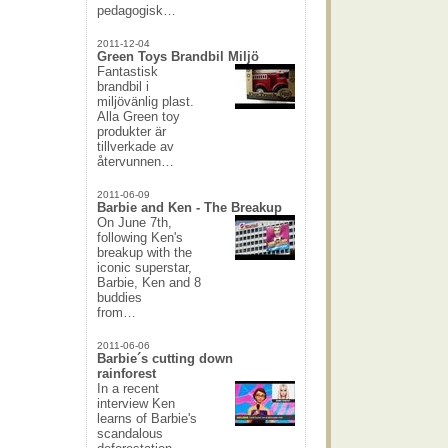
pedagogisk…
2011-12-04
Green Toys Brandbil Miljö
Fantastisk
brandbil i
miljövänlig plast.
Alla Green toy
produkter är
tillverkade av
återvunnen…
2011-06-09
Barbie and Ken - The Breakup
On June 7th,
following Ken's
breakup with the
iconic superstar,
Barbie, Ken and 8
buddies
from…
2011-06-06
Barbie´s cutting down
rainforest
In a recent
interview Ken
learns of Barbie's
scandalous