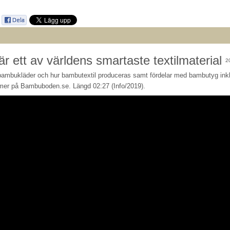
 ett av världens smartaste textilmaterial
2
bambukläder och hur bambutextil produceras samt fördelar med bambutyg ink
 mer på Bambuboden.se. Längd 02:27 (Info/2019).