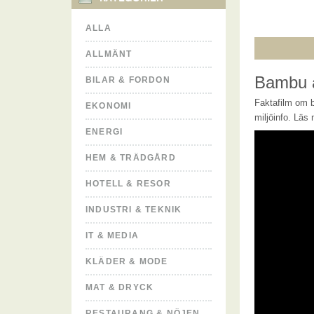
ALLA
ALLMÄNT
Bambu är
BILAR & FORDON
Faktafilm om 
EKONOMI
miljöinfo. Läs
ENERGI
HEM & TRÄDGÅRD
HOTELL & RESOR
INDUSTRI & TEKNIK
IT & MEDIA
KLÄDER & MODE
MAT & DRYCK
RESTAURANG & NÖJEN