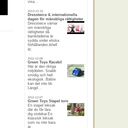
visa…
2013-12-10
Dresstwice & internationella
dagen för mänskliga rättigheter
Dresstwice värnar
om mänskliga
rättigheter då
barnkläderna är
sydda under etiska
förhållanden.&hell
ip;
2011-12-09
Green Toys Racebil
Här är den riktiga
miljöbilen. Snabb
smidig och helt
ekologisk. Bättre
kan det inte bli.
Längd…
2011-12-07
Green Toys Stapel torn
En stapel leksak
där du får lära
dig stolekar.En
klassisk leksak
som nu inte bara
är