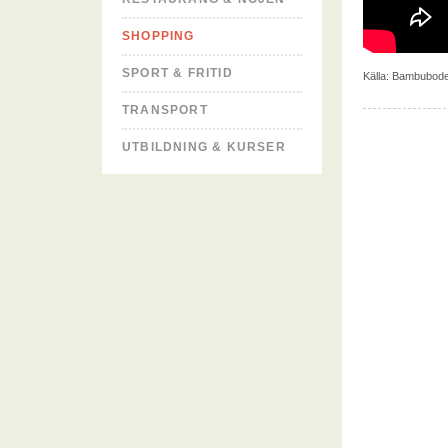
SHOPPING
SPORT & FRITID
Källa:
Bambubod
TRANSPORT
UTBILDNING & KURSER