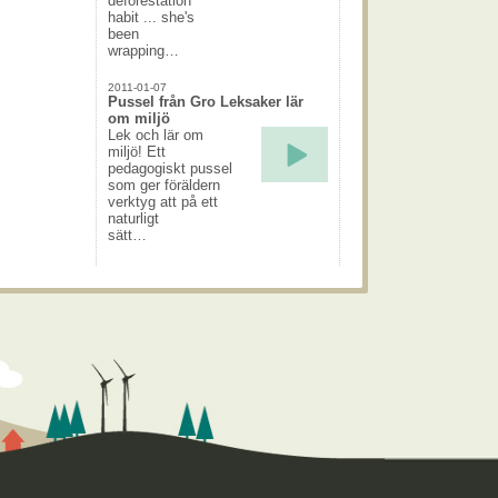
deforestation
habit ... she's
been
wrapping…
2011-01-07
Pussel från Gro Leksaker lär
om miljö
Lek och lär om
miljö! Ett
pedagogiskt pussel
som ger föräldern
verktyg att på ett
naturligt
sätt…