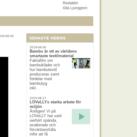
Redaktör:
Gita Ljunggren
019-08-30
SENASTE VIDEOS
l
2019-08-30
Bambu är ett av världens
smartaste textilmaterial
Faktafilm om
bambukläder och
hur bambutextil
produceras samt
fördelar med
bambutyg
inkl…
2015-08-17
LOVeLLYs starka arbete för
miljön
Äntligen! Vi på
LOVeLLY har varit
oerhört spända,
exalterade och
förväntansfulla
inför att få