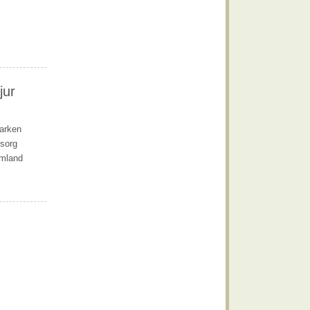
jur
marken
msorg
rmland