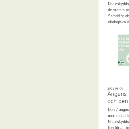
Naturskydds
de största p
Samtidigt vi
ekologiska 
2021-08-04
Ängens 
och den
Den 7 august
men redan frå
Naturskyddsf
lien för att