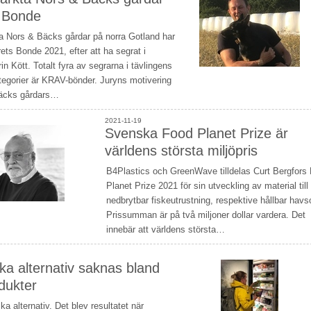
s Bonde
 Nors & Bäcks gårdar på norra Gotland har
Årets Bonde 2021, efter att ha segrat i
in Kött. Totalt fyra av segrarna i tävlingens
egorier är KRAV-bönder. Juryns motivering
Bäcks gårdars…
2021-11-19
Svenska Food Planet Prize är
världens största miljöpris
B4Plastics och GreenWave tilldelas Curt Bergfors
Planet Prize 2021 för sin utveckling av material till
nedbrytbar fiskeutrustning, respektive hållbar havs
Prissumman är på två miljoner dollar vardera. Det
innebär att världens största…
ka alternativ saknas bland
dukter
ka alternativ. Det blev resultatet när