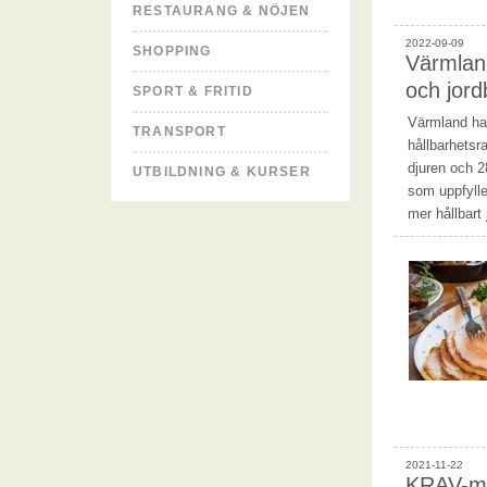
RESTAURANG & NÖJEN
2022-09-09
SHOPPING
Värmland
och jord
SPORT & FRITID
Värmland ham
TRANSPORT
hållbarhetsr
djuren och 2
UTBILDNING & KURSER
som uppfylle
mer hållbart
2021-11-22
KRAV-mä