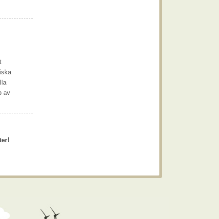
t
giska
lla
p av
ter!