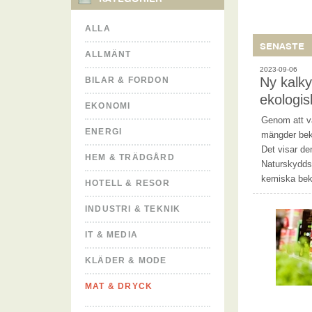
ALLA
SENASTE
ALLMÄNT
2023-09-06
Ny kalky
BILAR & FORDON
ekologis
EKONOMI
Genom att vä
ENERGI
mängder bek
Det visar de
HEM & TRÄDGÅRD
Naturskyddsf
kemiska bek
HOTELL & RESOR
INDUSTRI & TEKNIK
IT & MEDIA
KLÄDER & MODE
MAT & DRYCK