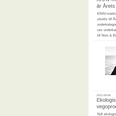
är Året
KRAV-märkta
utsetts till 
underkategor
sex underkat
till Nors & 
2021-09-08
Ekologis
vegopro
Noll ekologis