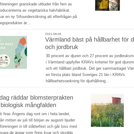
föreningen granskade utbudet från fem av
roducenterna av vegetariska halvfabrikat.
sar en ny Sifoundersökning att efterfrågan på
vegoprodukter är…
2021-08-06
Värmland bäst på hållbarhet för d
och jordbruk
30 procent av djuren och 27 procent av jordbruks
i Värmland uppfyller KRAVs kriterier för god djuro
och ett hållbart jordbruk. Det ger sammantaget Vä
en första plats bland Sveriges 21 län i KRAVs
hållbarhetsrankning för djurhållning…
dag räddar blomsterprakten
 biologisk mångfalden
i firas Ängens dag runt om i hela landet,
n mitten av juli till början av augusti bjuder
öreningen in till slåtterfest och går loss med
 bevara de ängar som finns kvar och skydda