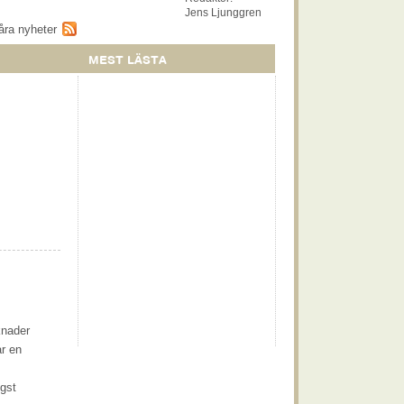
Jens Ljunggren
åra nyheter
MEST LÄSTA
knader
ar en
ögst