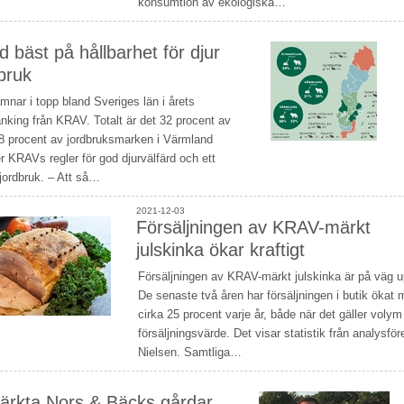
konsumtion av ekologiska…
 bäst på hållbarhet för djur
bruk
nar i topp bland Sveriges län i årets
anking från KRAV. Totalt är det 32 procent av
8 procent av jordbruksmarken i Värmland
r KRAVs regler för god djurvälfärd och ett
 jordbruk. – Att så…
2021-12-03
Försäljningen av KRAV-märkt
julskinka ökar kraftigt
Försäljningen av KRAV-märkt julskinka är på väg u
De senaste två åren har försäljningen i butik ökat
cirka 25 procent varje år, både när det gäller voly
försäljningsvärde. Det visar statistik från analysför
Nielsen. Samtliga…
rkta Nors & Bäcks gårdar