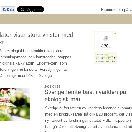
Prenumerera på v
lator visar stora vinster med
kt
lja ekologiskt i matbutiken kan stora
ämpningsmedel och konstgödsel stoppas.
n digitala kalkylatorn ”Ekoeffekten” som
öreningen nu lanserar. Försäljningen av
ämpningsmedel ökar i Sverige…
2023-03-13
Sverige femte bäst i världen på
ekologisk mat
Sverige är fortsatt en av världens ledande ekomar
med en jordbruksareal på cirka 20 procent, det vis
ny rapport av forskningsinstitutet FiBL. I rapporten
framgår även att Sverige är ett av länderna med h