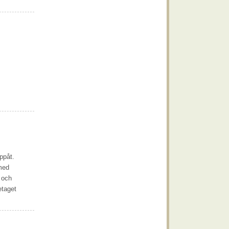
ppåt.
 med
m och
etaget