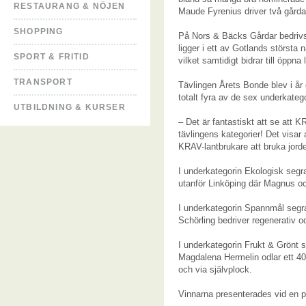
RESTAURANG & NÖJEN
Maude Fyrenius driver två gårdar
SHOPPING
På Nors & Bäcks Gårdar bedrivs 
ligger i ett av Gotlands störst
SPORT & FRITID
vilket samtidigt bidrar till öppn
TRANSPORT
Tävlingen Årets Bonde blev i år
totalt fyra av de sex underkateg
UTBILDNING & KURSER
– Det är fantastiskt att se att K
tävlingens kategorier! Det visar 
KRAV-lantbrukare att bruka jorde
I underkategorin Ekologisk segr
utanför Linköping där Magnus oc
I underkategorin Spannmål segra
Schörling bedriver regenerativ 
I underkategorin Frukt & Grönt 
Magdalena Hermelin odlar ett 40-
och via självplock.
Vinnarna presenterades vid en p