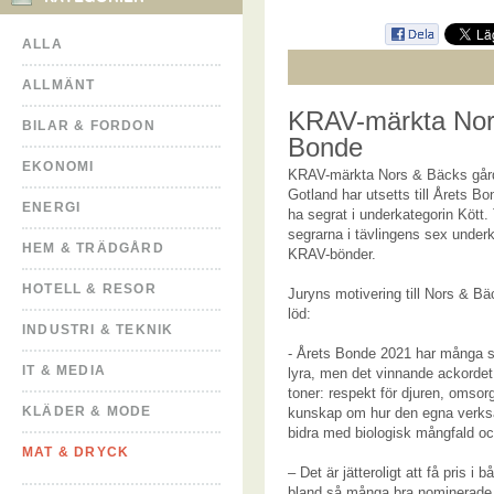
ALLA
ALLMÄNT
KRAV-märkta Nors
BILAR & FORDON
Bonde
EKONOMI
KRAV-märkta Nors & Bäcks gård
Gotland har utsetts till Årets Bo
ENERGI
ha segrat i underkategorin Kött. 
segrarna i tävlingens sex underk
HEM & TRÄDGÅRD
KRAV-bönder.
HOTELL & RESOR
Juryns motivering till Nors & B
löd:
INDUSTRI & TEKNIK
- Årets Bonde 2021 har många s
IT & MEDIA
lyra, men det vinnande ackordet
toner: respekt för djuren, omsor
KLÄDER & MODE
kunskap om hur den egna verk
bidra med biologisk mångfald och
MAT & DRYCK
– Det är jätteroligt att få pris i 
bland så många bra nominerade 