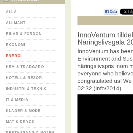
ALLA
ALLMÄNT
InnoVentum tillde
BILAR & FORDON
Näringslivsgala 2
EKONOMI
InnoVentum has been 
ENERGI
Environment and Sus
näringslivspris inom m
HEM & TRÄDGÅRD
everyone who believe
HOTELL & RESOR
congratulated us! We
02:32 (Info/2014).
INDUSTRI & TEKNIK
IT & MEDIA
KLÄDER & MODE
MAT & DRYCK
RESTAURANG & NÖJEN