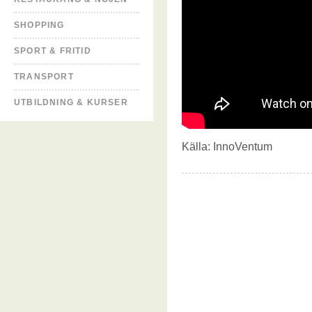
SHOPPING
SPORT & FRITID
TRANSPORT
UTBILDNING & KURSER
Källa:
InnoVentum