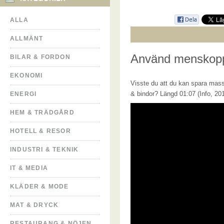
ALLA
ALLMÄNT
Använd menskopp 
BILAR & FORDON
EKONOMI
Visste du att du kan spara mass
& bindor? Längd 01:07 (Info, 201
ENERGI
HEM & TRÄDGÅRD
HOTELL & RESOR
INDUSTRI & TEKNIK
IT & MEDIA
KLÄDER & MODE
MAT & DRYCK
RESTAURANG & NÖJEN