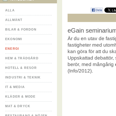
ALLA
ALLMÄNT
eGain seminarium
BILAR & FORDON
Är du en utav de fast
EKONOMI
fastigheter med utom
ENERGI
kan göra för att du sk
Uppskattad debattör,
HEM & TRÄDGÅRD
berör, med mångårig e
HOTELL & RESOR
(Info/2012).
INDUSTRI & TEKNIK
IT & MEDIA
KLÄDER & MODE
MAT & DRYCK
RESTAURANG & NÖJEN