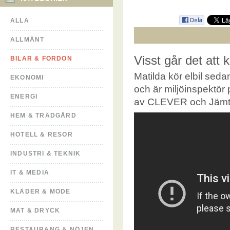
ALLA
ALLMÄNT
Visst går det att kö
BILAR & FORDON
Matilda kör elbil sed
EKONOMI
och är miljöinspektör
ENERGI
av CLEVER och Jämtk
HEM & TRÄDGÅRD
HOTELL & RESOR
INDUSTRI & TEKNIK
IT & MEDIA
KLÄDER & MODE
MAT & DRYCK
RESTAURANG & NÖJEN