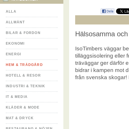
ALLA
ALLMÄNT
Hälsosamma och 
BILAR & FORDON
EKONOMI
IsoTimbers väggar bes
ENERGI
tilläggsisolering eller
träväggar ger därför
HEM & TRÄDGÅRD
bidrar i kampen mot 
HOTELL & RESOR
från svenska skogar!
INDUSTRI & TEKNIK
IT & MEDIA
KLÄDER & MODE
MAT & DRYCK
RESTAURANG & NÖJEN