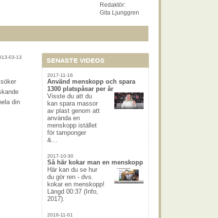
Redaktör:
Gita Ljunggren
013-03-13
SENASTE VIDEOS
2017-11-16
 söker
Använd menskopp och spara
1300 platspåsar per år
iskande
Visste du att du
hela din
kan spara massor
av plast genom att
använda en
menskopp istället
för tamponger
&…
2017-10-30
Så här kokar man en menskopp
Här kan du se hur
du gör ren - dvs.
kokar en menskopp!
Längd 00:37 (Info,
2017).
2016-11-01