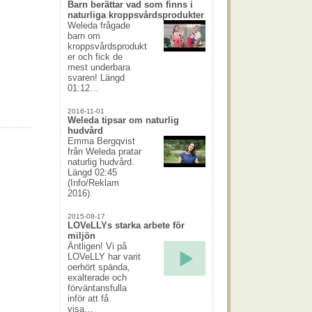
Barn berättar vad som finns i
naturliga kroppsvårdsprodukter
Weleda frågade
barn om
kroppsvårdsprodukt
er och fick de
mest underbara
svaren! Längd
01:12…
2016-11-01
Weleda tipsar om naturlig
hudvård
Emma Bergqvist
från Weleda pratar
naturlig hudvård.
Längd 02:45
(Info/Reklam
2016).
2015-08-17
LOVeLLYs starka arbete för
miljön
Äntligen! Vi på
LOVeLLY har varit
oerhört spända,
exalterade och
förväntansfulla
inför att få
visa…