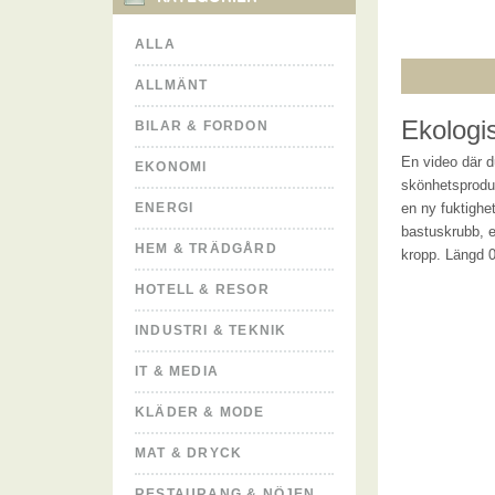
ALLA
ALLMÄNT
Ekologi
BILAR & FORDON
En video där d
EKONOMI
skönhetsproduk
ENERGI
en ny fuktighe
bastuskrubb, et
HEM & TRÄDGÅRD
kropp. Längd 0
HOTELL & RESOR
INDUSTRI & TEKNIK
IT & MEDIA
KLÄDER & MODE
MAT & DRYCK
RESTAURANG & NÖJEN