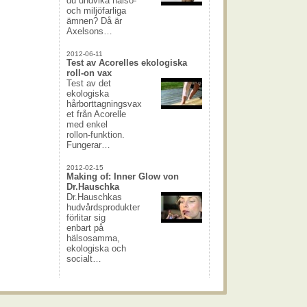
du undvika hälso-
och miljöfarliga
ämnen? Då är
Axelsons…
2012-06-11
Test av Acorelles ekologiska
roll-on vax
Test av det
ekologiska
hårborttagningsvax
et från Acorelle
med enkel
rollon-funktion.
Fungerar…
2012-02-15
Making of: Inner Glow von
Dr.Hauschka
Dr.Hauschkas
hudvårdsprodukter
förlitar sig
enbart på
hälsosamma,
ekologiska och
socialt…