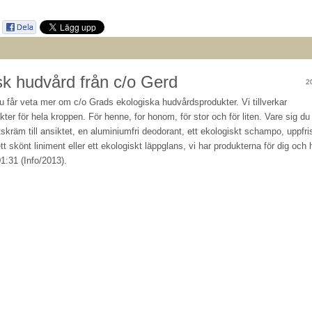
sk hudvård från c/o Gerd
2
u får veta mer om c/o Grads ekologiska hudvårdsprodukter. Vi tillverkar
ter för hela kroppen. För henne, for honom, för stor och för liten. Vare sig du
tskräm till ansiktet, en aluminiumfri deodorant, ett ekologiskt schampo, uppfr
t skönt liniment eller ett ekologiskt läppglans, vi har produkterna för dig och 
1:31 (Info/2013).