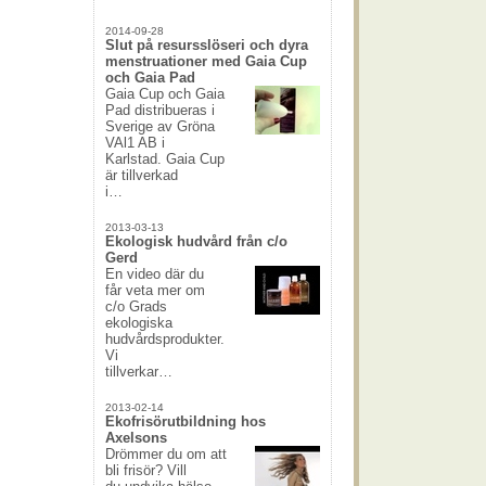
2014-09-28
Slut på resursslöseri och dyra
menstruationer med Gaia Cup
och Gaia Pad
Gaia Cup och Gaia
Pad distribueras i
Sverige av Gröna
VAl1 AB i
Karlstad. Gaia Cup
är tillverkad
i…
2013-03-13
Ekologisk hudvård från c/o
Gerd
En video där du
får veta mer om
c/o Grads
ekologiska
hudvårdsprodukter.
Vi
tillverkar…
2013-02-14
Ekofrisörutbildning hos
Axelsons
Drömmer du om att
bli frisör? Vill