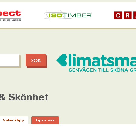
 & Skönhet
Videoklipp
Tipsa oss