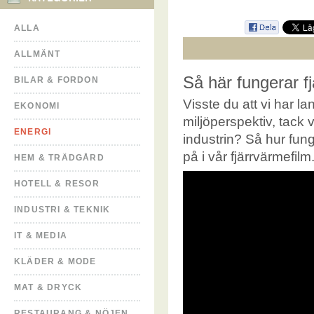
ALLA
ALLMÄNT
Så här fungerar f
BILAR & FORDON
Visste du att vi har la
EKONOMI
miljöperspektiv, tack
ENERGI
industrin? Så hur fung
på i vår fjärrvärmefil
HEM & TRÄDGÅRD
HOTELL & RESOR
INDUSTRI & TEKNIK
IT & MEDIA
KLÄDER & MODE
MAT & DRYCK
RESTAURANG & NÖJEN