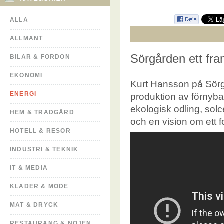
ALLA
ALLMÄNT
Sörgården ett fra
BILAR & FORDON
EKONOMI
Kurt Hansson på Sör
ENERGI
produktion av förnybar
ekologisk odling, solce
HEM & TRÄDGÅRD
och en vision om ett fo
HOTELL & RESOR
INDUSTRI & TEKNIK
IT & MEDIA
KLÄDER & MODE
MAT & DRYCK
RESTAURANG & NÖJEN