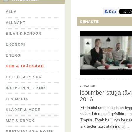
ALLA
SENASTE
ALLMÄNT
BILAR & FORDON
EKONOMI
ENERGI
HEM & TRÄDGÅRD
HOTELL & RESOR
2015-12-08
INDUSTRI & TEKNIK
Isotimber-stuga täv
2016
IT & MEDIA
Ett fritidshus i Ljungdalen by
KLÄDER & MODE
vidare i den prestigefyllda utt
Träpris. Totalt har juryn bes
MAT & DRYCK
arkitekter tagit ställning till…
RESTAURANG & NÖJEN