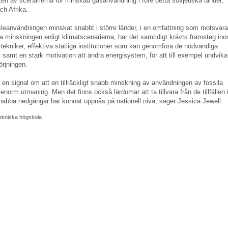
ten av scenarierna för minskad gasanvändning i före detta sovjetiska länder,
ch Afrika.
sleanvändningen minskat snabbt i större länder, i en omfattning som motsvara
 minskningen enligt klimatscenarierna, har det samtidigt krävts framsteg in
tekniker, effektiva statliga institutioner som kan genomföra de nödvändiga
, samt en stark motivation att ändra energisystem, för att till exempel undvika
örjningen.
r en signal om att en tillräckligt snabb minskning av användningen av fossila
enorm utmaning. Men det finns också lärdomar att ta tillvara från de tillfällen 
snabba nedgångar har kunnat uppnås på nationell nivå, säger Jessica Jewell.
ekniska högskola