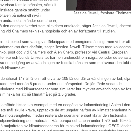
v vissa fossila bränslen, särskilt
 minskade ganska snabbt under
Jessica Jewell, forskare Chalmer
talen på nationell nivå i
h andra industriländer som Japan,
å den energiosäkerhet som oljekrisen orsakade, säger Jessica Jewell, docent
ing vid Chalmers tekniska högskola och en av författarna till studien.
den tidsperiod som vanligtvis förknippas med energiomställning, men vi tror att
lärdomar kan dras därifrån, säger Jessica Jewell. Tillsammans med kollegorna
ko, post doc vid Chalmers och Aleh Cherp, professor vid Central European
sterrike och Lunds Universitet har hon undersökt om några perioder de senast
isa en nedgång av användningen av fossila bränslen som motsvarar den takt
 nå klimatmålet.
dentifierat 147 tillfällen i ett urval av 105 länder där användningen av kol, olja 
kade med mer än 5 procent under en tioårsperiod. De jämförde sedan de
perioderna med klimatscenarier som simulerar hur mycket användningen av fos
 minska för att nå klimatmålet på 1,5 grader.
a jämförde historiska exempel med en nedgång av kolanvändning i Asien i den 
ets mål skulle kräva, upptäckte de att ungefär hälften av klimatscenarierna h
ska motsvarigheter, medan resterande scenarier enbart liknar den historiska
oljeanvändning som noterats i Västeuropa och Japan under 1970- och 1980 ta
så majoriteten av klimatscenarierna för minskad kolanvändning i OECD-länder