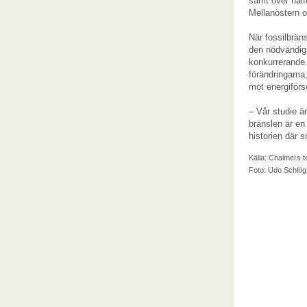
samt över hälf
Mellanöstern o
När fossilbrän
den nödvändiga
konkurrerande 
förändringarna
mot energiförs
– Vår studie ä
bränslen är en 
historien där 
Källa:
Chalmers t
Foto: Udo Schlög