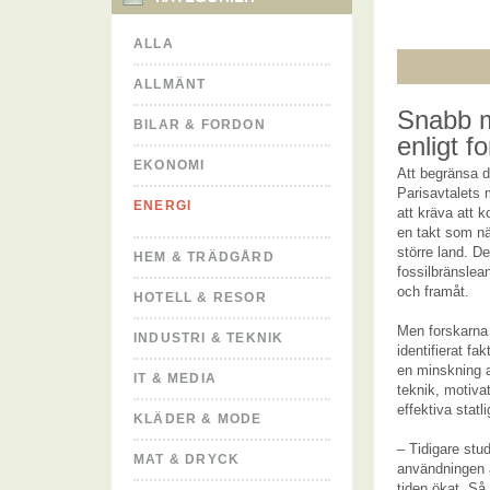
ALLA
ALLMÄNT
Snabb m
BILAR & FORDON
enligt f
EKONOMI
Att begränsa d
Parisavtalets 
ENERGI
att kräva att 
en takt som näs
större land. D
HEM & TRÄDGÅRD
fossilbränslea
och framåt.
HOTELL & RESOR
Men forskarna
INDUSTRI & TEKNIK
identifierat fa
en minskning a
IT & MEDIA
teknik, motivat
effektiva statli
KLÄDER & MODE
– Tidigare stud
MAT & DRYCK
användningen a
tiden ökat. Så 