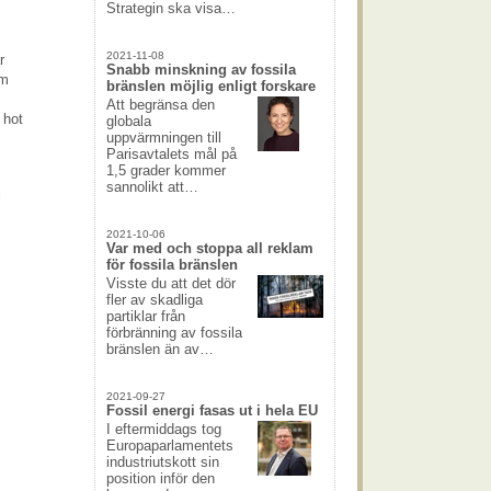
Strategin ska visa…
2021-11-08
r
Snabb minskning av fossila
om
bränslen möjlig enligt forskare
Att begränsa den
 hot
globala
uppvärmningen till
Parisavtalets mål på
1,5 grader kommer
sannolikt att…
i
2021-10-06
Var med och stoppa all reklam
för fossila bränslen
Visste du att det dör
fler av skadliga
partiklar från
förbränning av fossila
bränslen än av…
2021-09-27
Fossil energi fasas ut i hela EU
I eftermiddags tog
Europaparlamentets
industriutskott sin
position inför den