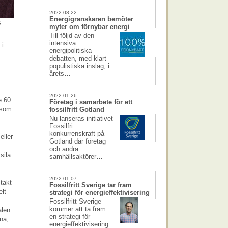
2022-08-22
Energigranskaren bemöter
s
myter om förnybar energi
Till följd av den
intensiva
 i
energipolitiska
debatten, med klart
populistiska inslag, i
årets…
2022-01-26
e 60
Företag i samarbete för ett
 som
fossilfritt Gotland
Nu lanseras initiativet
Fossilfri
konkurrenskraft på
eller
Gotland där företag
och andra
sila
samhällsaktörer…
2022-01-07
takt
Fossilfritt Sverige tar fram
elt
strategi för energieffektivisering
Fossilfritt Sverige
kommer att ta fram
len.
en strategi för
na,
energieffektivisering.