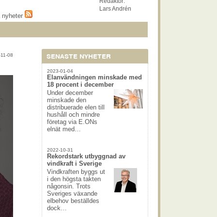
Redaktör:
Lars Andrén
a nyheter
-11-08
SENASTE NYHETER
2023-01-04
Elanvändningen minskade med
18 procent i december
Under december
minskade den
distribuerade elen till
hushåll och mindre
företag via E.ONs
elnät med…
2022-10-31
Rekordstark utbyggnad av
vindkraft i Sverige
Vindkraften byggs ut
i den högsta takten
någonsin. Trots
Sveriges växande
elbehov beställdes
dock…