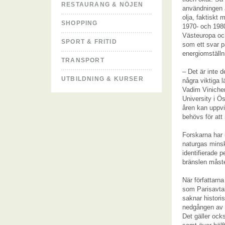
RESTAURANG & NÖJEN
användningen a
olja, faktiskt
SHOPPING
1970- och 1980-
Västeuropa oc
SPORT & FRITID
som ett svar p
energiomställn
TRANSPORT
– Det är inte 
UTBILDNING & KURSER
några viktiga 
Vadim Vinichen
University i Ö
åren kan uppv
behövs för att
Forskarna har i
naturgas mins
identifierade 
bränslen måste
När författarn
som Parisavtal
saknar histori
nedgången av 
Det gäller ock