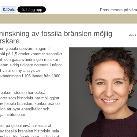
Prenumerera på vår
inskning av fossila bränslen möjlig
2021
orskare
en globala uppvärmningen till
mål på 1,5 grader kommer sannolikt
kol- och gasanvändningen minskar i
tan aldrig tidigare noterats i något
et visar en ny analys av
nvändningen i 105 länder från 1960
 bakom studien har också
ktorer som historiskt har möjliggjort
v fossila bränslen: konkurrerande
ion att byta energikällor och
ga institutioner.
ier på global nivå har visat att
v fossila bränslen historiskt hela
vi blev förvånade över att finna att