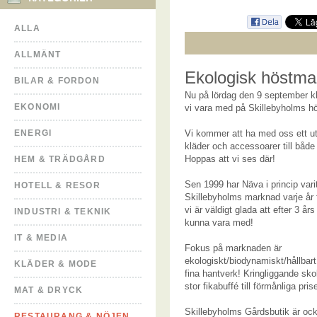
ALLA
ALLMÄNT
Ekologisk höstmar
BILAR & FORDON
Nu på lördag den 9 september k
EKONOMI
vi vara med på Skillebyholms h
ENERGI
Vi kommer att ha med oss ett ut
kläder och accessoarer till båd
Hoppas att vi ses där!
HEM & TRÄDGÅRD
Sen 1999 har Näva i princip var
HOTELL & RESOR
Skillebyholms marknad varje år f
vi är väldigt glada att efter 3 år
INDUSTRI & TEKNIK
kunna vara med!
IT & MEDIA
Fokus på marknaden är
ekologiskt/biodynamiskt/hållba
KLÄDER & MODE
fina hantverk! Kringliggande sk
stor fikabuffé till förmånliga prise
MAT & DRYCK
Skillebyholms Gårdsbutik är oc
RESTAURANG & NÖJEN