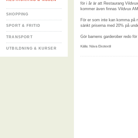
för i år är att Restaurang Vildv
kommer även finnas Vildvux AM (
SHOPPING
För er som inte kan komma på mar
sänkt priserna med 20% på unders
SPORT & FRITID
Gör barnens garderober redo för
TRANSPORT
Källa:
Näva Ekotextil
UTBILDNING & KURSER