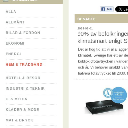
ALLA
SENASTE
ALLMÄNT
2018-03-01
90% av befolkningen
BILAR & FORDON
klimatsmart enligt S
EKONOMI
Det är hög tid att vi alla lägge
ENERGI
klimatet. Sverige har ett av d
koldioxidfotavtrycken i världe
HEM & TRÄDGÅRD
och år. Vi behöver snabbt vä
halvera fotavtrycket till 2030. 
HOTELL & RESOR
INDUSTRI & TEKNIK
IT & MEDIA
KLÄDER & MODE
MAT & DRYCK