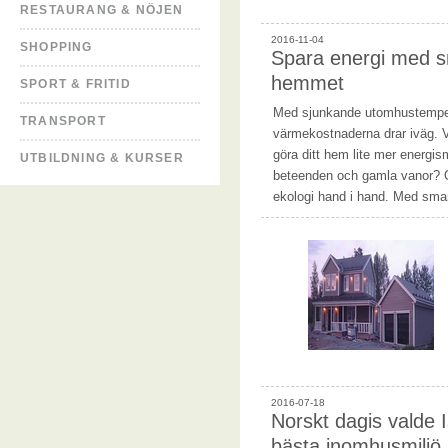
RESTAURANG & NÖJEN
2016-11-04
SHOPPING
Spara energi med sm
hemmet
SPORT & FRITID
Med sjunkande utomhustemperat
TRANSPORT
värmekostnaderna drar iväg. V
göra ditt hem lite mer energis
UTBILDNING & KURSER
beteenden och gamla vanor? 
ekologi hand i hand. Med sm
2016-07-18
Norskt dagis valde 
bästa inomhusmiljö