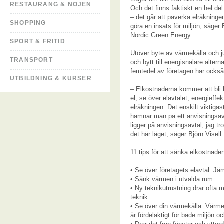
RESTAURANG & NÖJEN
Och det finns faktiskt en hel del
– det går att påverka elräkninge
SHOPPING
göra en insats för miljön, säger 
Nordic Green Energy.
SPORT & FRITID
Utöver byte av värmekälla och j
TRANSPORT
och bytt till energisnålare alter
femtedel av företagen har också 
UTBILDNING & KURSER
– Elkostnaderna kommer att bli h
el, se över elavtalet, energieff
elräkningen. Det enskilt viktigast
hamnar man på ett anvisningsavt
ligger på anvisningsavtal, jag tro
det här läget, säger Björn Visell.
11 tips för att sänka elkostnaden 
• Se över företagets elavtal. Jä
• Sänk värmen i utvalda rum.
• Ny teknikutrustning drar ofta 
teknik.
• Se över din värmekälla. Värmep
är fördelaktigt för både miljön 