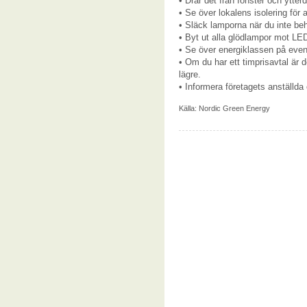
• Drar det från fönster och ytter
• Se över lokalens isolering för 
• Släck lamporna när du inte be
• Byt ut alla glödlampor mot LE
• Se över energiklassen på event
• Om du har ett timprisavtal är de
lägre.
• Informera företagets anställd
Källa:
Nordic Green Energy