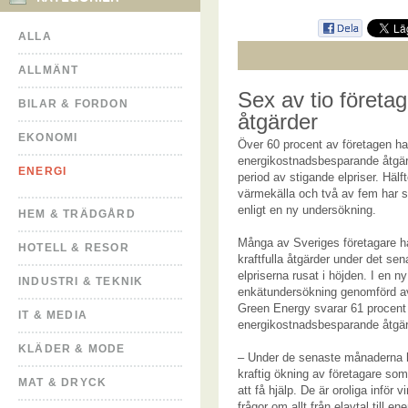
ALLA
ALLMÄNT
Sex av tio föret
BILAR & FORDON
åtgärder
EKONOMI
Över 60 procent av företagen ha
energikostnadsbesparande åtgär
ENERGI
period av stigande elpriser. Hälf
värmekälla och två av fem har 
enligt en ny undersökning.
HEM & TRÄDGÅRD
Många av Sveriges företagare har
HOTELL & RESOR
kraftfulla åtgärder under det sen
elpriserna rusat i höjden. I en ny
INDUSTRI & TEKNIK
enkätundersökning genomförd av
Green Energy svarar 61 procent
IT & MEDIA
energikostnadsbesparande åtgär
KLÄDER & MODE
– Under de senaste månaderna h
kraftig ökning av företagare som
MAT & DRYCK
att få hjälp. De är oroliga inför v
frågor om allt från elavtal till ene