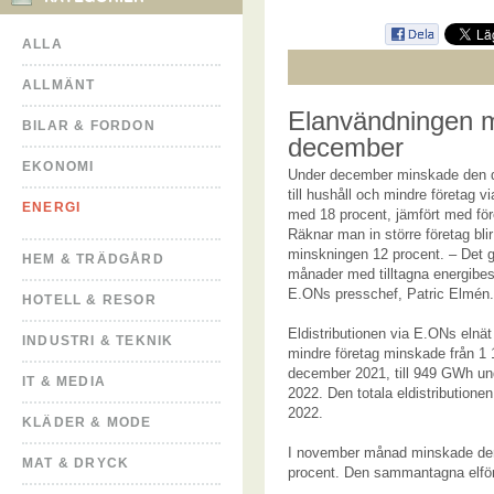
ALLA
ALLMÄNT
Elanvändningen m
BILAR & FORDON
december
EKONOMI
Under december minskade den di
till hushåll och mindre företag v
ENERGI
med 18 procent, jämfört med för
Räknar man in större företag blir
minskningen 12 procent. – Det g
HEM & TRÄDGÅRD
månader med tilltagna energibes
E.ONs presschef, Patric Elmén.
HOTELL & RESOR
Eldistributionen via E.ONs elnät 
INDUSTRI & TEKNIK
mindre företag minskade från 1
december 2021, till 949 GWh u
IT & MEDIA
2022. Den totala eldistribution
2022.
KLÄDER & MODE
I november månad minskade den d
MAT & DRYCK
procent. Den sammantagna elfö